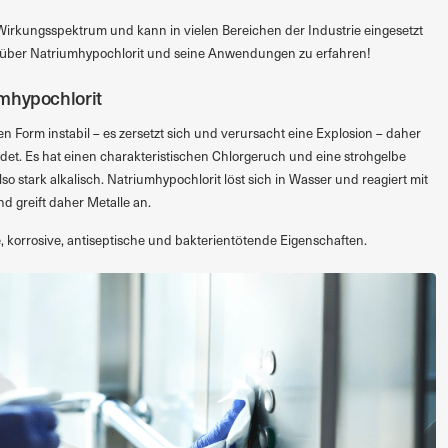
 Wirkungsspektrum und kann in vielen Bereichen der Industrie eingesetzt
 über Natriumhypochlorit und seine Anwendungen zu erfahren!
mhypochlorit
eien Form instabil – es zersetzt sich und verursacht eine Explosion – daher
et. Es hat einen charakteristischen Chlorgeruch und eine strohgelbe
also stark alkalisch. Natriumhypochlorit löst sich in Wasser und reagiert mit
d greift daher Metalle an.
, korrosive, antiseptische und bakterientötende Eigenschaften.