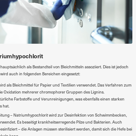
iumhypochlorit
auptsächlich als Bestandteil von Bleichmitteln assoziiert. Dies ist jedoch
 wird auch in folgenden Bereichen eingesetzt:
 wird als Bleichmittel für Papier und Textilien verwendet. Das Verfahren zum
die Oxidation mehrerer chromophorer Gruppen des Lignins.
türliche Farbstoffe und Verunreinigungen, was ebenfalls einen starken
s hat.
itung – Natriumhypochlorit wird zur Desinfektion von Schwimmbecken,
wendet. Es beseitigt krankheitserregende Pilze und Bakterien. Auch
infiziert – die Anlagen müssen sterilisiert werden, damit sich die Hefe bei