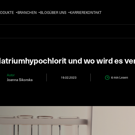
RODUKTE
BRANCHEN
BLOG
ÜBER UNS
KARRIERE
KONTAKT
Natriumhypochlorit und wo wird es v
Autor
19.02.2023
6 min
Lesen
Joanna Sikorska