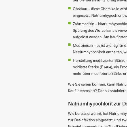
der Bierherstellung richtig entw
Obstbau – diese Chemikalie wi
eingesetzt. Natriumhypochlorit
Zahnmedizin – Natriumhypochlor
Spülung des Wurzelkanals verw
aufgelöst werden. Am häufigsten
Medizinisch – es ist wichtig für
Natriumhypochlorit enthalten, w
Herstellung modifizierter Stärke
oxidierte Stärke (E1404), ein Pr
mehr über modifizierte Stärke e
Wie Sie sehen können, kann Natrium
Kauf interessiert? Dann kontaktier
Natriumhypochlorit zur D
Wie bereits erwähnt, hat Natriumhy
zur Desinfektion eingesetzt, und z
Beispiel verwendet, um Oberfläche