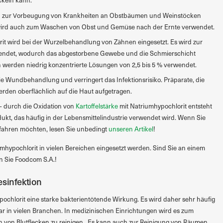
ickeln kann.
rd zur Vorbeugung von Krankheiten an Obstbäumen und Weinstöcken
 wird auch zum Waschen von Obst und Gemüse nach der Ernte verwendet.
it wird bei der Wurzelbehandlung von Zähnen eingesetzt. Es wird zur
endet, wodurch das abgestorbene Gewebe und die Schmierschicht
 werden niedrig konzentrierte Lösungen von 2,5 bis 5 % verwendet.
 die Wundbehandlung und verringert das Infektionsrisiko. Präparate, die
erden oberflächlich auf die Haut aufgetragen.
 – durch die Oxidation von
Kartoffelstärke
mit Natriumhypochlorit entsteht
odukt, das häufig in der Lebensmittelindustrie verwendet wird. Wenn Sie
rfahren möchten, lesen Sie unbedingt
unseren Artikel
!
hypochlorit in vielen Bereichen eingesetzt werden. Sind Sie an einem
en Sie Foodcom S.A.!
esinfektion
pochlorit eine starke bakterientötende Wirkung. Es wird daher sehr häufig
war in vielen Branchen. In medizinischen Einrichtungen wird es zum
n von Blutflecken zu reinigen. Es kann auch zur Reinigung von Räumen,