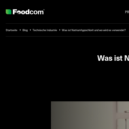
P
Przejdź do treści
Startseite
Blog
Technische Industrie
Was ist Natriumhypochlorit und wo wird es verwendet?
Was ist 