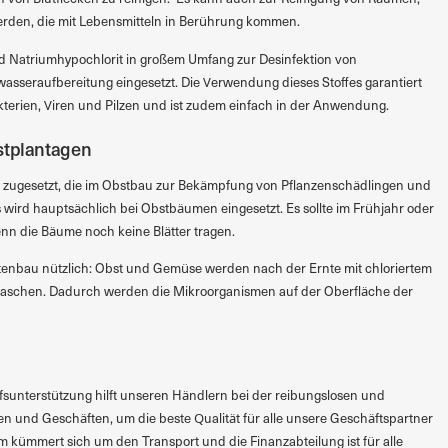
rden, die mit Lebensmitteln in Berührung kommen.
d Natriumhypochlorit in großem Umfang zur Desinfektion von
seraufbereitung eingesetzt. Die Verwendung dieses Stoffes garantiert
erien, Viren und Pilzen und ist zudem einfach in der Anwendung.
stplantagen
 zugesetzt, die im Obstbau zur Bekämpfung von Pflanzenschädlingen und
wird hauptsächlich bei Obstbäumen eingesetzt. Es sollte im Frühjahr oder
enn die Bäume noch keine Blätter tragen.
rtenbau nützlich: Obst und Gemüse werden nach der Ernte mit chloriertem
waschen. Dadurch werden die Mikroorganismen auf der Oberfläche der
sunterstützung hilft unseren Händlern bei der reibungslosen und
en und Geschäften, um die beste Qualität für alle unsere Geschäftspartner
m kümmert sich um den Transport und die Finanzabteilung ist für alle