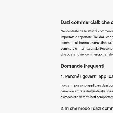
Dazi commerciali: che 
Nel contesto delle attività commercia
importate o esportate. Tali dazi ven
commerciali hanno diverse finalità, t
commercio internazionale. Possono av
che operano nel commercio transfro
Domande frequenti
1. Perché i governi applic
I governi possono applicare dazi com
generare entrate destinate alla spe
o ostacolare determinati comportam
2. In che modo i dazi comm