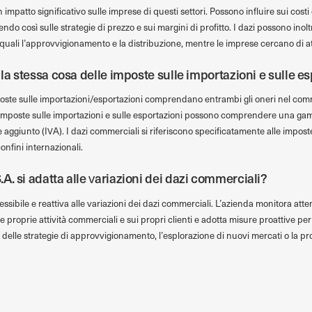
mpatto significativo sulle imprese di questi settori. Possono influire sui costi
idendo così sulle strategie di prezzo e sui margini di profitto. I dazi possono inol
uali l’approvvigionamento e la distribuzione, mentre le imprese cercano di att
 la stessa cosa delle imposte sulle importazioni e sulle e
oste sulle importazioni/esportazioni comprendano entrambi gli oneri nel com
imposte sulle importazioni e sulle esportazioni possono comprendere una gamm
 aggiunto (IVA). I dazi commerciali si riferiscono specificatamente alle imposte o
nfini internazionali.
. si adatta alle variazioni dei dazi commerciali?
ssibile e reattiva alle variazioni dei dazi commerciali. L’azienda monitora atte
e proprie attività commerciali e sui propri clienti e adotta misure proattive per
lle strategie di approvvigionamento, l’esplorazione di nuovi mercati o la pr