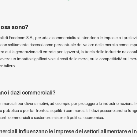
cosa sono?
li di Foodcom S.A., per «dazi commerciali» si intendono le imposte o i prelievi
gono solitamente riscossi come percentuale del valore delle merci o come import
ra cui la generazione di entrate per i governi, la tutela delle industrie naziona
ere un impatto significativo sui costi delle merci, sulla competitività sul merc
ntaliero.
ano i dazi commerciali?
merciali per diversi motivi, ad esempio per proteggere le industrie nazionali
sa pubblica o per far fronte a squilibri commerciali. I dazi possono anche f
enti commerciali e sostenere misure di politica economica.
erciali influenzano le imprese dei settori alimentare e i