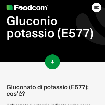
Gluconio
potassio (E577)
Przejdź do treści
Gluconato di potassio (E577):
cos’è?
Il gluconato di potassio, indicato anche come