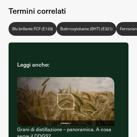
Termini correlati
Blu brillante FCF (E133)
Butirroxytoluene (BHT) (E321)
Ferrocian
Leggi anche:
Grani di distillazione – panoramica. A cosa
serve il DDGS?