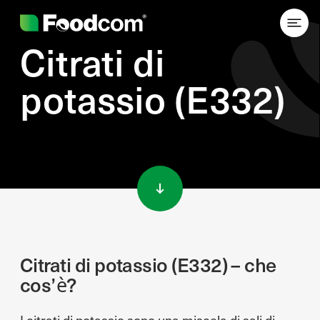
Citrati di
potassio (E332)
Przejdź do treści
Citrati di potassio (E332) – che
cos’è?
I citrati di potassio sono una miscela di sali di