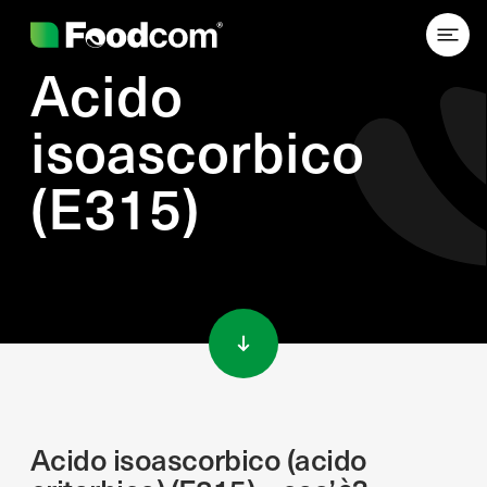
Acido
isoascorbico
(E315)
Przejdź do treści
Acido isoascorbico (acido