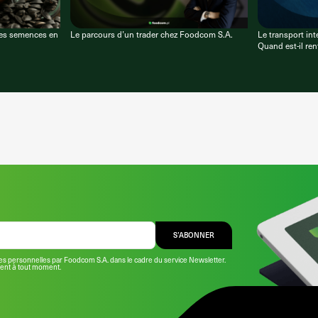
des semences en
Le parcours d’un trader chez Foodcom S.A.
Le transport int
Quand est-il ren
S’ABONNER
s personnelles par Foodcom S.A. dans le cadre du service Newsletter.
ment à tout moment.