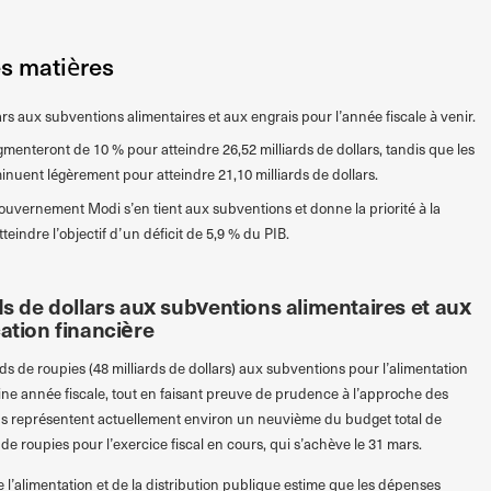
es matières
lars aux subventions alimentaires et aux engrais pour l’année fiscale à venir.
menteront de 10 % pour atteindre 26,52 milliards de dollars, tandis que les
inuent légèrement pour atteindre 21,10 milliards de dollars.
gouvernement Modi s’en tient aux subventions et donne la priorité à la
teindre l’objectif d’un déficit de 5,9 % du PIB.
rds de dollars aux subventions alimentaires et aux
cation financière
rds de roupies (48 milliards de dollars) aux subventions pour l’alimentation
aine année fiscale, tout en faisant preuve de prudence à l’approche des
ns représentent actuellement environ un neuvième du budget total de
s de roupies pour l’exercice fiscal en cours, qui s’achève le 31 mars.
 l’alimentation et de la distribution publique estime que les dépenses