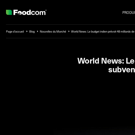
PRODUI
Przejdź do treści
Page d’accueil
Blog
Nouvelles du Marché
World News: Le budget indien prévoit 48 milliards de
World News: Le 
subvent