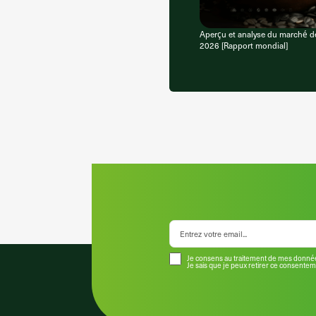
Aperçu et analyse du marché 
2026 [Rapport mondial]
Je consens au traitement de mes donnée
Je sais que je peux retirer ce consente