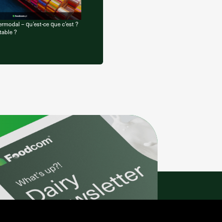
ermodal – qu’est-ce que c’est ?
table ?