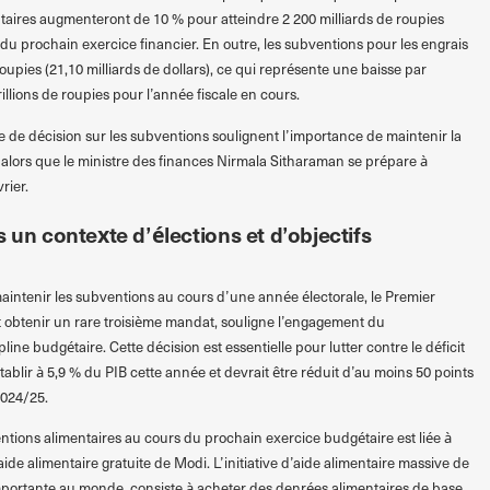
aires augmenteront de 10 % pour atteindre 2 200 milliards de roupies
s du prochain exercice financier. En outre, les subventions pour les engrais
 roupies (21,10 milliards de dollars), ce qui représente une baisse par
rillions de roupies pour l’année fiscale en cours.
e de décision sur les subventions soulignent l’importance de maintenir la
er alors que le ministre des finances Nirmala Sitharaman se prépare à
rier.
s un contexte d’élections et d’objectifs
maintenir les subventions au cours d’une année électorale, le Premier
t obtenir un rare troisième mandat, souligne l’engagement du
ine budgétaire. Cette décision est essentielle pour lutter contre le déficit
tablir à 5,9 % du PIB cette année et devrait être réduit d’au moins 50 points
2024/25.
tions alimentaires au cours du prochain exercice budgétaire est liée à
de alimentaire gratuite de Modi. L’initiative d’aide alimentaire massive de
mportante au monde, consiste à acheter des denrées alimentaires de base