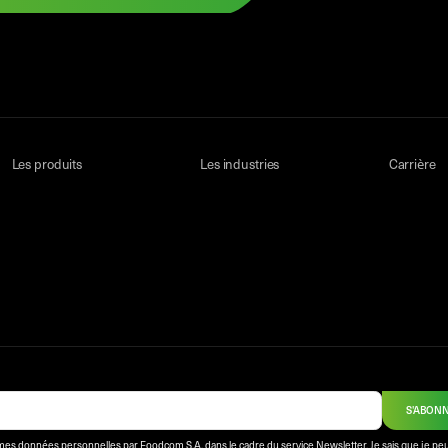
Les produits
Les industries
Carrière
S'ABON
mes données personnelles par Foodcom S.A. dans le cadre du service Newsletter. Je sais que je peu