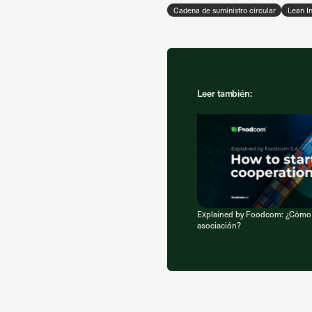
Cadena de suministro circular
Lean I
Leer también:
Explained by Foodcom: ¿Cómo 
asociación?