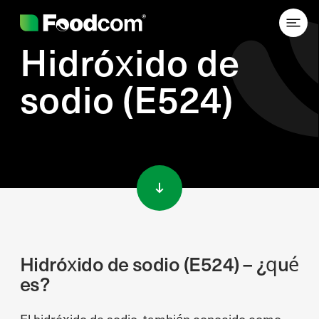
Hidróxido de
sodio (E524)
Przejdź do treści
Hidróxido de sodio (E524) – ¿qué
es?
El hidróxido de sodio, también conocido como