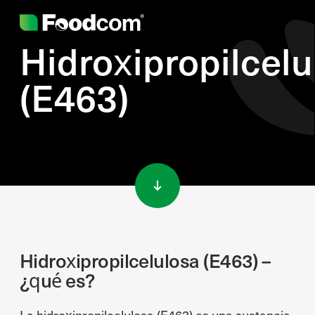
Hidroxipropilcelu
(E463)
Przejdź do treści
Hidroxipropilcelulosa (E463) –
¿qué es?
La hidroxipropilcelulosa (E463) es una sustancia