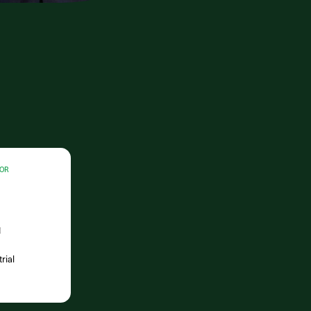
OR
rial