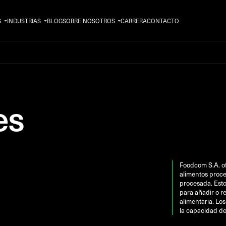
S
INDUSTRIAS
BLOG
SOBRE NOSOTROS
CARRERA
CONTACTO
es
Foodcom S.A. of
alimentos proce
procesada. Esto
para añadir o re
alimentaria. Lo
la capacidad de 