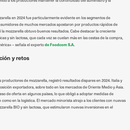
rmitió a los productores mantener la continuidad del suministro y la
arella en 2024 fue particularmente evidente en los segmentos de
onsumidores de muchos mercados apostaron por productos rápidos de
uí la mozzarella obtuvo buenos resultados. Cabe destacar la creciente
icas y sin lactosa, que cada vez se cuelan más en las cestas de la compra,
de Foodcom S.A.
érica» – señala el experto
ción y retos
productores de mozzarella, registró resultados dispares en 2024. Italia y
sición exportadora, sobre todo en los mercados de Oriente Medio y Asia.
so de oferta en algunos países, lo que obligó a adoptar medidas de
 como en la logística. El mercado minorista atrajo a los clientes con nuevas
zarella BIO y sin lactosa, que estimularon nuevas inversiones en el