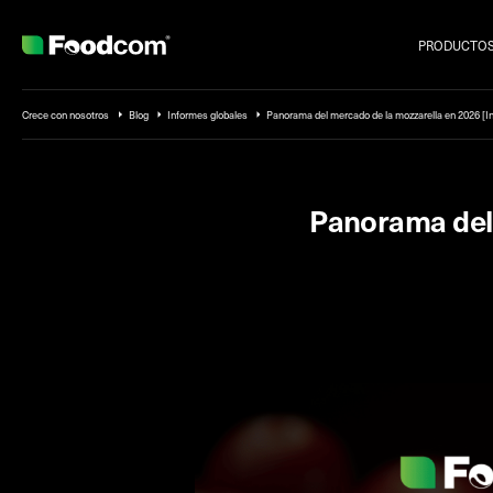
PRODUCTO
Przejdź do treści
Crece con nosotros
Blog
Informes globales
Panorama del mercado de la mozzarella en 2026 [I
Panorama del 