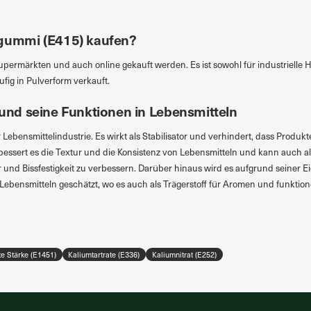
ummi (E415) kaufen?
ermärkten und auch online gekauft werden. Es ist sowohl für industrielle Her
fig in Pulverform verkauft.
nd seine Funktionen in Lebensmitteln
 Lebensmittelindustrie. Es wirkt als Stabilisator und verhindert, dass Produ
rbessert es die Textur und die Konsistenz von Lebensmitteln und kann auch al
und Bissfestigkeit zu verbessern. Darüber hinaus wird es aufgrund seiner E
Lebensmitteln geschätzt, wo es auch als Trägerstoff für Aromen und funktionel
rte Stärke (E1451)
Kaliumtartrate (E336)
Kaliumnitrat (E252)