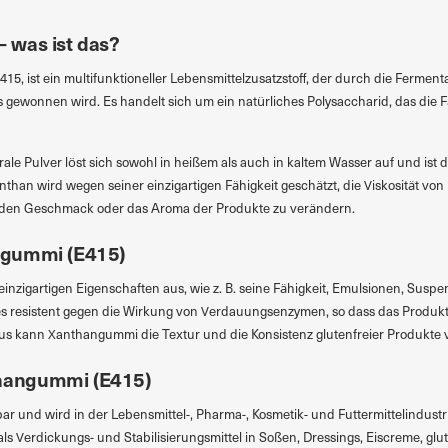
 was ist das?
5, ist ein multifunktioneller Lebensmittelzusatzstoff, der durch die Fermen
ewonnen wird. Es handelt sich um ein natürliches Polysaccharid, das die Fä
e Pulver löst sich sowohl in heißem als auch in kaltem Wasser auf und ist da
han wird wegen seiner einzigartigen Fähigkeit geschätzt, die Viskosität von
 den Geschmack oder das Aroma der Produkte zu verändern.
ngummi (E415)
einzigartigen Eigenschaften aus, wie z. B. seine Fähigkeit, Emulsionen, Su
t es resistent gegen die Wirkung von Verdauungsenzymen, so dass das Produ
naus kann Xanthangummi die Textur und die Konsistenz glutenfreier Produkte 
hangummi (E415)
bar und wird in der Lebensmittel-, Pharma-, Kosmetik- und Futtermittelindust
ls Verdickungs- und Stabilisierungsmittel in Soßen, Dressings, Eiscreme, gl