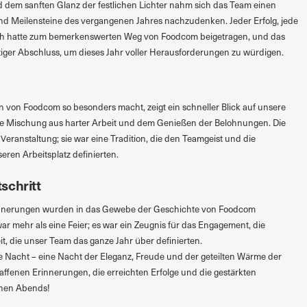
nd dem sanften Glanz der festlichen Lichter nahm sich das Team einen
und Meilensteine des vergangenen Jahres nachzudenken. Jeder Erfolg, jede
h hatte zum bemerkenswerten Weg von Foodcom beigetragen, und das
iger Abschluss, um dieses Jahr voller Herausforderungen zu würdigen.
rn von Foodcom so besonders macht, zeigt ein schneller Blick auf unsere
ge Mischung aus harter Arbeit und dem Genießen der Belohnungen. Die
Veranstaltung; sie war eine Tradition, die den Teamgeist und die
eren Arbeitsplatz definierten.
schritt
Erinnerungen wurden in das Gewebe der Geschichte von Foodcom
r mehr als eine Feier; es war ein Zeugnis für das Engagement, die
t, die unser Team das ganze Jahr über definierten.
che Nacht – eine Nacht der Eleganz, Freude und der geteilten Wärme der
affenen Erinnerungen, die erreichten Erfolge und die gestärkten
hen Abends!