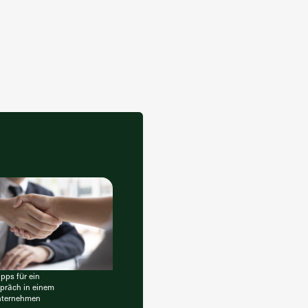
pps für ein
präch in einem
nternehmen