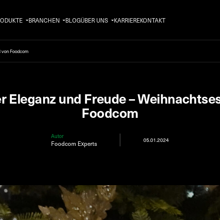
RODUKTE
BRANCHEN
BLOG
ÜBER UNS
KARRIERE
KONTAKT
23 von Foodcom
er Eleganz und Freude – Weihnachtse
Foodcom
Autor
05.01.2024
Foodcom Experts