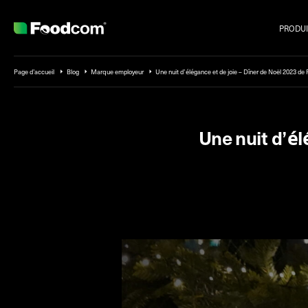
PRODUI
Przejdź do treści
Page d’accueil
Blog
Marque employeur
Une nuit d’élégance et de joie – Dîner de Noël 2023 d
Une nuit d’é