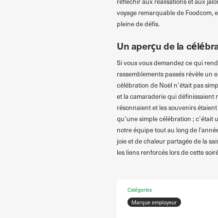
réfléchir aux réalisations et aux ja
voyage remarquable de Foodcom, et 
pleine de défis.
Un aperçu de la célébr
Si vous vous demandez ce qui rend 
rassemblements passés révèle un ex
célébration de Noël n’était pas simp
et la camaraderie qui définissaient no
résonnaient et les souvenirs étaient 
qu’une simple célébration ; c’était 
notre équipe tout au long de l’année
joie et de chaleur partagée de la sai
les liens renforcés lors de cette soi
Catégories
Marque employeur