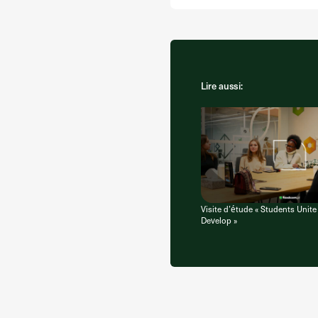
Lire aussi:
Visite d’étude « Students Unit
Develop »