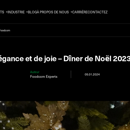
TS
INDUSTRIE
BLOG
À PROPOS DE NOUS
CARRIÈRE
CONTACTEZ
e Foodcom
légance et de joie – Dîner de Noël 20
Auteur
05.01.2024
Foodcom Experts