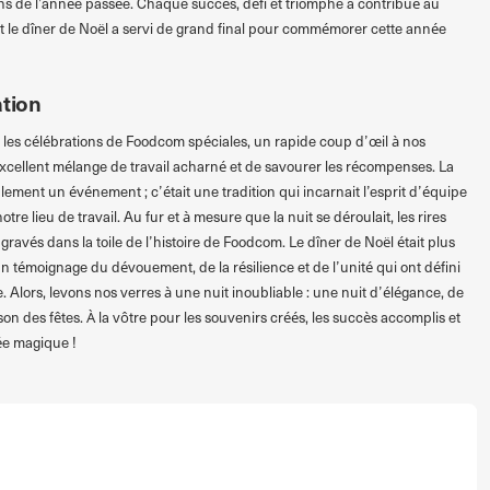
lons de l’année passée. Chaque succès, défi et triomphe a contribué au
le dîner de Noël a servi de grand final pour commémorer cette année
ation
les célébrations de Foodcom spéciales, un rapide coup d’œil à nos
cellent mélange de travail acharné et de savourer les récompenses. La
lement un événement ; c’était une tradition qui incarnait l’esprit d’équipe
tre lieu de travail. Au fur et à mesure que la nuit se déroulait, les rires
gravés dans la toile de l’histoire de Foodcom. Le dîner de Noël était plus
un témoignage du dévouement, de la résilience et de l’unité qui ont défini
. Alors, levons nos verres à une nuit inoubliable : une nuit d’élégance, de
son des fêtes. À la vôtre pour les souvenirs créés, les succès accomplis et
rée magique !