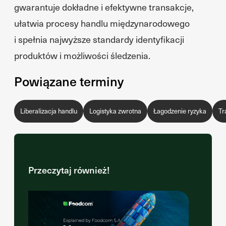
gwarantuje dokładne i efektywne transakcje,
ułatwia procesy handlu międzynarodowego
i spełnia najwyższe standardy identyfikacji
produktów i możliwości śledzenia.
Powiązane terminy
Liberalizacja handlu
Logistyka zwrotna
Łagodzenie ryzyka
Tr
Przeczytaj również!