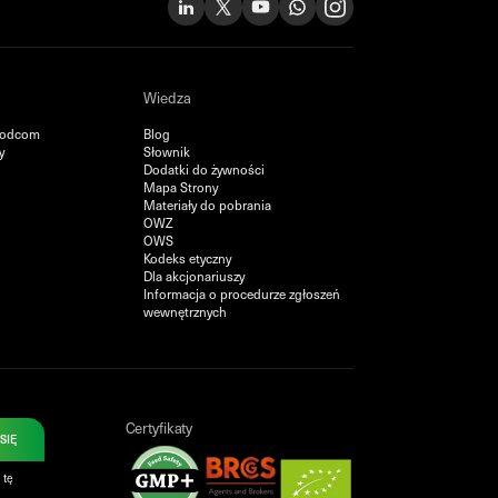
Wiedza
oodcom
Blog
y
Słownik
Dodatki do żywności
Mapa Strony
Materiały do pobrania
OWZ
OWS
Kodeks etyczny
Dla akcjonariuszy
Informacja o procedurze zgłoszeń
wewnętrznych
Certyfikaty
 SIĘ
 tę