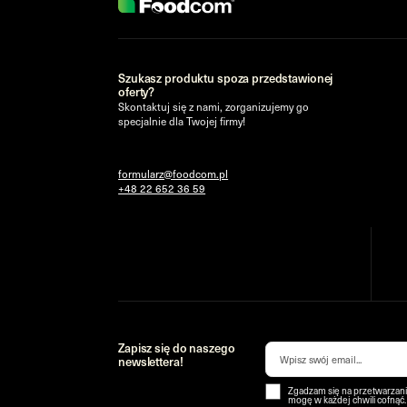
Szukasz produktu spoza przedstawionej
oferty?
Skontaktuj się z nami, zorganizujemy go
specjalnie dla Twojej firmy!
formularz@foodcom.pl
+48 22 652 36 59
Zapisz się do naszego
newslettera!
Zgadzam się na przetwarzani
mogę w każdej chwili cofnąć.