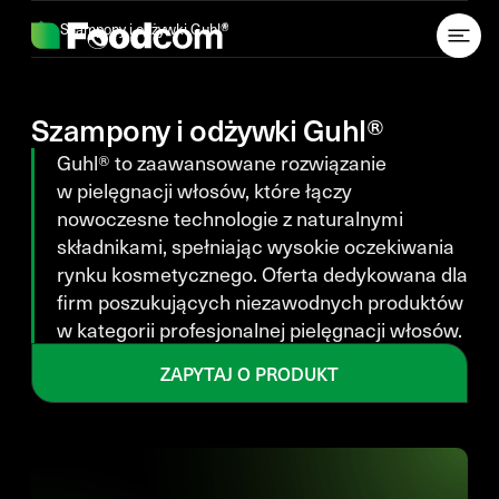
Przejdź do treści
Szampony i odżywki Guhl®
Szampony i odżywki Guhl®
Guhl® to zaawansowane rozwiązanie
w pielęgnacji włosów, które łączy
nowoczesne technologie z naturalnymi
składnikami, spełniając wysokie oczekiwania
rynku kosmetycznego. Oferta dedykowana dla
firm poszukujących niezawodnych produktów
w kategorii profesjonalnej pielęgnacji włosów.
ZAPYTAJ O PRODUKT