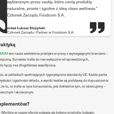
wybieranym przez osoby, które cenią produkty
naturalne, proste i zgodne z ideą clean wellness.”
Członek Zarządu Foodcom S.A.
mówi Łukasz Klażyński
Członek Zarządu i Partner w Foodcom S.A.
raktyką
 MSM
stoi nasza wieloletnia praktyka w pracy z wymagającymi branżami –
tyczną. Surowiec trafia do nas wyłącznie od sprawdzonych,
ymi łączy nas długofalowa współpraca.
ce, w zakładach spełniających rygorystyczne standardy UE. Każda partia
stości i zgodności składu, a wyniki testów są podstawą do dopuszczenia
 że to, co trafia w ręce konsumenta, jest dokładnie tym, co obiecujemy –
iecznym i skutecznym.
 suplementów?
 Wkrótce w naszej ofercie pojawią się kolejne produkty: kolagen,