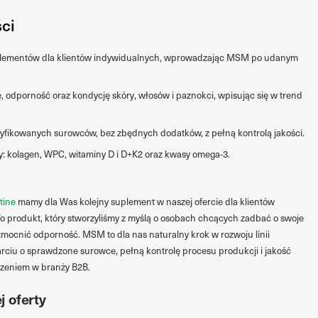
ści
suplementów dla klientów indywidualnych, wprowadzając MSM po udanym
 odporność oraz kondycję skóry, włosów i paznokci, wpisując się w trend
tyfikowanych surowców, bez zbędnych dodatków, z pełną kontrolą jakości.
: kolagen, WPC, witaminy D i D+K2 oraz kwasy omega-3.
tine
mamy dla Was kolejny suplement w naszej ofercie dla klientów
produkt, który stworzyliśmy z myślą o osobach chcących zadbać o swoje
zmocnić odporność. MSM to dla nas naturalny krok w rozwoju linii
ciu o sprawdzone surowce, pełną kontrolę procesu produkcji i jakość
czeniem w branży B2B.
j oferty