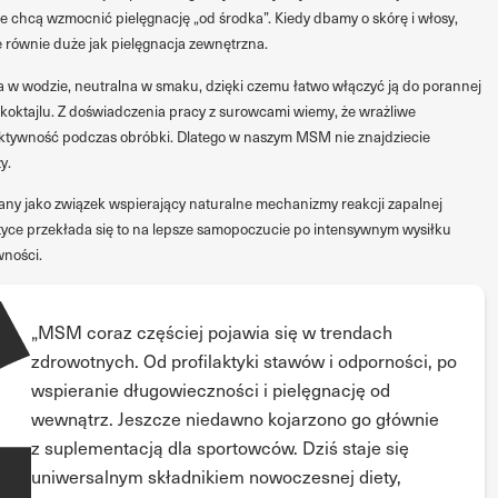
re chcą wzmocnić pielęgnację „od środka”. Kiedy dbamy o skórę i włosy,
 równie duże jak pielęgnacja zewnętrzna.
 w wodzie, neutralna w smaku, dzięki czemu łatwo włączyć ją do porannej
 koktajlu. Z doświadczenia pracy z surowcami wiemy, że wrażliwe
 aktywność podczas obróbki. Dlatego w naszym MSM nie znajdziecie
y.
y jako związek wspierający naturalne mechanizmy reakcji zapalnej
tyce przekłada się to na lepsze samopoczucie po intensywnym wysiłku
wności.
„MSM coraz częściej pojawia się w trendach
zdrowotnych. Od profilaktyki stawów i odporności, po
wspieranie długowieczności i pielęgnację od
wewnątrz. Jeszcze niedawno kojarzono go głównie
z suplementacją dla sportowców. Dziś staje się
uniwersalnym składnikiem nowoczesnej diety,