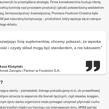
umencki to przemyślana strategia. Firma konsekwentnie buduje ofertę,
ełną kontrolę nad procesem produkcji i jakość potwierdzoną wieloletnim
j, farmaceutycznej i kosmetycznej. Premiera Foodcom Creatine była
 jest naturalną kontynuacją – produktem, który wpisuje się w rosnące
tego składu.
ozwijając linię suplementów, chcemy pokazać, że wysoka
kość i czysty skład mogą być standardem, a nie luksusem”
kasz Klażyński
łonek Zarządu i Partner w Foodcom S.A.
M?
rająca siarkę – pierwiastek, którego potrzebujemy m.in. do prawidłowej
aktyce oznacza to wsparcie dla tkanek łącznych, czyli stawów, ścięgien,
ennym życiu siarka organiczna może pomagać utrzymać płynność ruchu
także komfort mięśni po treningu czy intensywnym dniu. MSM jest też