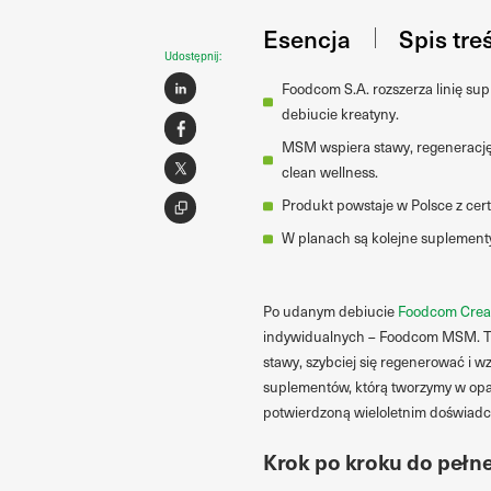
Esencja
Spis tre
Udostępnij:
Foodcom S.A. rozszerza linię 
debiucie kreatyny.
MSM wspiera stawy, regenerację,
clean wellness.
Produkt powstaje w Polsce z cer
W planach są kolejne suplementy
Po udanym debiucie
Foodcom Crea
indywidualnych – Foodcom MSM. To 
stawy, szybciej się regenerować i w
suplementów, którą tworzymy w opar
potwierdzoną wieloletnim doświad
Krok po kroku do pełne