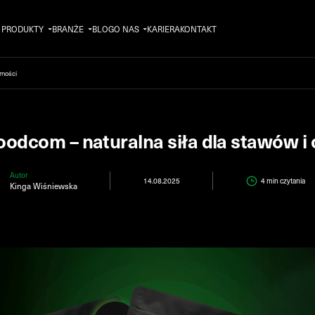
PRODUKTY
BRANŻE
BLOG
O NAS
KARIERA
KONTAKT
rności
dcom – naturalna siła dla stawów i
Autor
14.08.2025
4 min
czytania
Kinga Wiśniewska