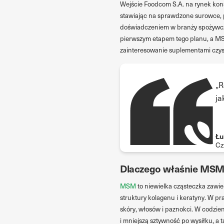
Wejście Foodcom S.A. na rynek kons
stawiając na sprawdzone surowce, p
doświadczeniem w branży spożywcze
pierwszym etapem tego planu, a MSM
zainteresowanie suplementami czys
„R
ja
Łu
Cz
Dlaczego właśnie MS
MSM
to niewielka cząsteczka zawie
struktury kolagenu i keratyny. W pr
skóry, włosów i paznokci. W codzi
i mniejszą sztywność po wysiłku, a 