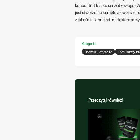
koncentrat białka serwatkowego (W
jest stworzenie kompleksowej serii 
z jakością, której od lat dostarcza
Kategorie:
Dodatki Odżywcze
Komunikaty P
Przeczytaj również!