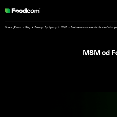
Przejdź do treści
Strona główna
Blog
Przemysł Spożywczy
MSM od Foodcom – naturalna siła dla stawów i odpo
MSM od Foo