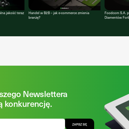
lna jakość teraz
Handel w B2B – jak e-commerce zmienia
Foodcom S.A. p
branżę?
Diamentów For
aszego Newslettera
ą konkurencję.
ZAPISZ SIĘ