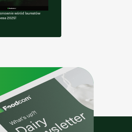
onownie wśród laureatów
besa 2025!