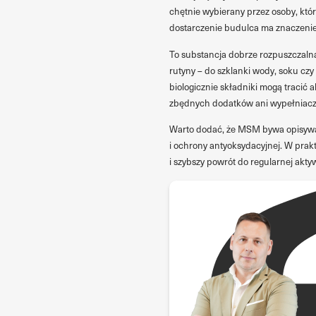
chętnie wybierany przez osoby, któ
dostarczenie budulca ma znaczenie
To substancja dobrze rozpuszczalna
rutyny – do szklanki wody, soku czy
biologicznie składniki mogą tracić
zbędnych dodatków ani wypełniacz
Warto dodać, że MSM bywa opisywan
i ochrony antyoksydacyjnej. W prak
i szybszy powrót do regularnej akty