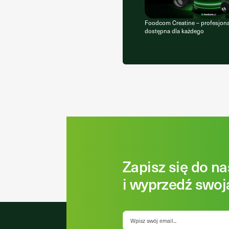
Foodcom Creatine – profesjona
dostępna dla każdego
Zapisz się do n
i wyprzedź swoj