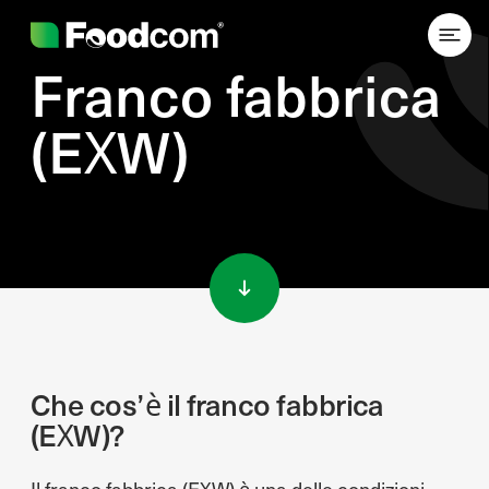
Franco fabbrica
(EXW)
Przejdź do treści
Che cos’è il franco fabbrica
(EXW)?
Il franco fabbrica (EXW) è una delle condizioni