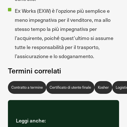
Ex Works (EXW) è l’opzione più semplice e
meno impegnativa per il venditore, ma allo
stesso tempo la più impegnativa per
l’acquirente, poiché quest’ultimo si assume
tutte le responsabilità per il trasporto,
l’assicurazione e lo sdoganamento.
Termini correlati
Contratto a termine
Certificato di utente finale
Kosher
Logisti
Leggi anche: