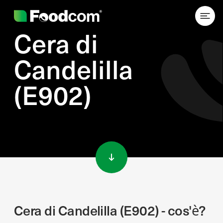
Cera di
Candelilla
(E902)
Przejdź do treści
Cera di Candelilla (E902) - cos'è?