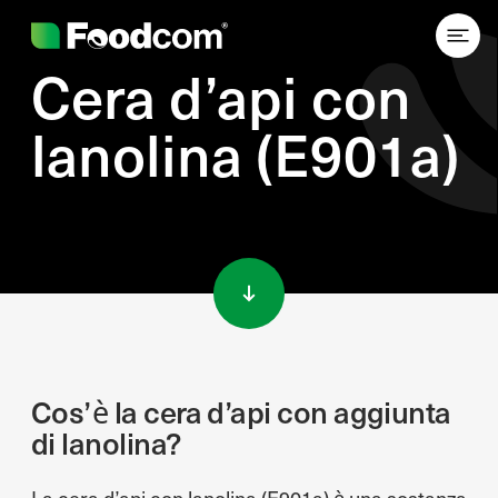
Cera d’api con
lanolina (E901a)
Przejdź do treści
Cos’è la cera d’api con aggiunta
di lanolina?
La cera d’api con lanolina (E901a) è una sostanza