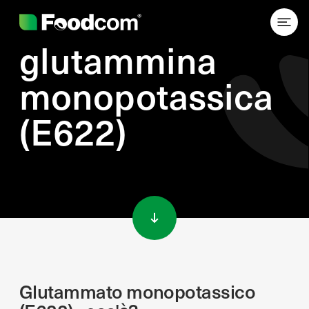
glutammina
monopotassica
(E622)
Przejdź do treści
Glutammato monopotassico