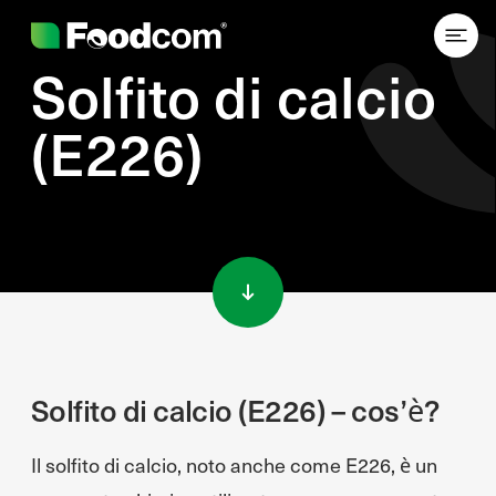
Solfito di calcio
(E226)
Przejdź do treści
Solfito di calcio (E226) – cos’è?
Il solfito di calcio, noto anche come E226, è un