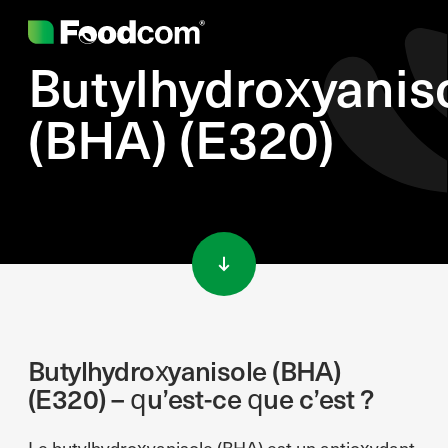
Butylhydroxyanis
(BHA) (E320)
Przejdź do treści
Butylhydroxyanisole (BHA)
(E320) – qu’est-ce que c’est ?
Le butylhydroxyanisole (BHA) est un antioxydant