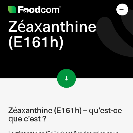
Zéaxanthine
(E161h)
Przejdź do treści
Zéaxanthine (E161h) – qu’est-ce
que c’est ?
La zéaxanthine (E161h) est l’un des principaux