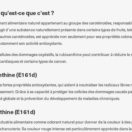
qu’est-ce que c’est ?
rant alimentaire naturel appartenant au groupe des caroténoïdes, responsable
agit d’une substance naturellement présente dans certains types de fruits, tel
utres caroténoïdes, est appréciée non seulement pour ses propriétés colorant
 notamment son activité antioxydante.
cellules des dommages oxydatifs, la rubixanthine peut contribuer à réduire le
 cardiaques et certains types de cancer.
nthine (E161d)
 fortes propriétés antioxydantes, qui aident à neutraliser les radicaux libr
lissement. Grâce à sa capacité à protéger les cellules des dommages causés par 
nté globale et la prévention du développement de maladies chroniques.
nthine (E161d)
industrie alimentaire comme colorant naturel pour donner de la couleur à des p
 la charcuterie. Sa couleur rouge intense est particulièrement appréciée dans l