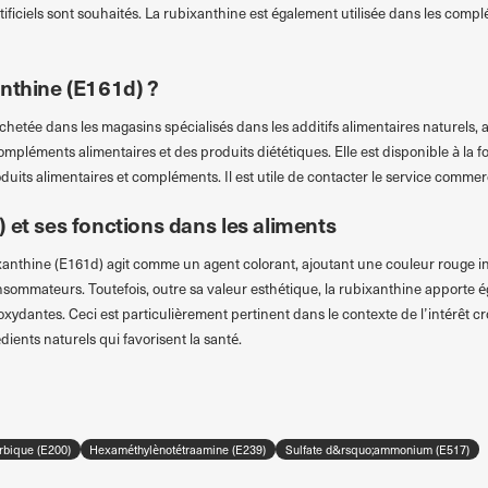
rtificiels sont souhaités. La rubixanthine est également utilisée dans les comp
anthine (E161d) ?
hetée dans les magasins spécialisés dans les additifs alimentaires naturels, 
pléments alimentaires et des produits diététiques. Elle est disponible à la foi
its alimentaires et compléments. Il est utile de contacter le service comme
 et ses fonctions dans les aliments
ixanthine (E161d) agit comme un agent colorant, ajoutant une couleur rouge in
nsommateurs. Toutefois, outre sa valeur esthétique, la rubixanthine apporte 
ioxydantes. Ceci est particulièrement pertinent dans le contexte de l’intérêt
édients naturels qui favorisent la santé.
rbique (E200)
Hexaméthylènotétraamine (E239)
Sulfate d&rsquo;ammonium (E517)