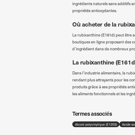
ingrédients naturels sans additifs a
propriétés antioxydantes.
Où acheter de la rubix
La rubixanthine (E161d) peut être ac
boutiques en ligne proposant des com
d’ingrédient dans de nombreux produ
La rubixanthine (E161d)
Dans l’industrie alimentaire, la rub
rendant plus attrayants pour les co
produits grâce à ses propriétés ant
les aliments fonctionnels et les ingr
Termes associés
Alcool polyvinylique (E1203)
Acide so