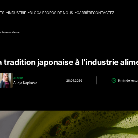
TS
INDUSTRIE
BLOG
À PROPOS DE NOUS
CARRIÈRE
CONTACTEZ
imentaire moderne
a tradition japonaise à l’industrie al
Auteur
28.04.2026
5 min
de lectu
Alicja Kapiszka