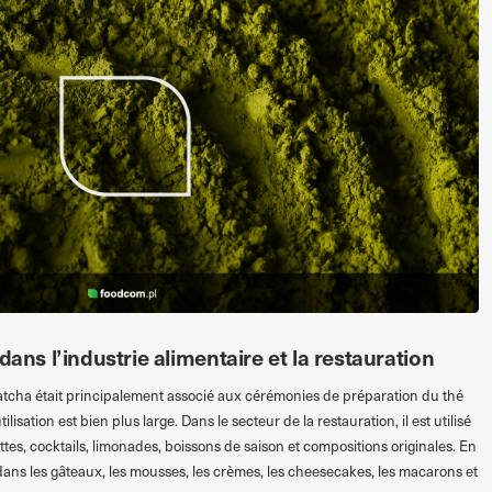
dans l’industrie alimentaire et la restauration
atcha était principalement associé aux cérémonies de préparation du thé
ilisation est bien plus large. Dans le secteur de la restauration, il est utilisé
ttes, cocktails, limonades, boissons de saison et compositions originales. En
t dans les gâteaux, les mousses, les crèmes, les cheesecakes, les macarons et