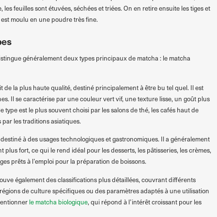
, les feuilles sont étuvées, séchées et triées. On en retire ensuite les tiges et
 est moulu en une poudre très fine.
pes
istingue généralement deux types principaux de matcha : le matcha
de la plus haute qualité, destiné principalement à être bu tel quel. Il est
nes. Il se caractérise par une couleur vert vif, une texture lisse, un goût plus
type est le plus souvent choisi par les salons de thé, les cafés haut de
ar les traditions asiatiques.
st destiné à des usages technologiques et gastronomiques. Il a généralement
lus fort, ce qui le rend idéal pour les desserts, les pâtisseries, les crèmes,
nges prêts à l’emploi pour la préparation de boissons.
uve également des classifications plus détaillées, couvrant différents
 régions de culture spécifiques ou des paramètres adaptés à une utilisation
mentionner
le matcha biologique
, qui répond à l’intérêt croissant pour les