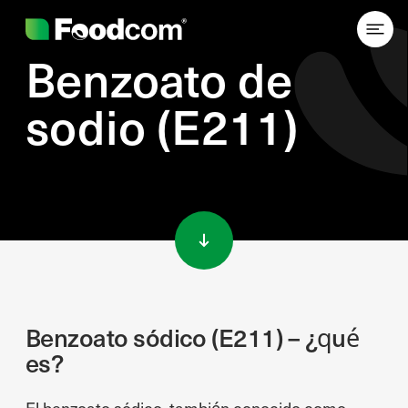
Benzoato de
sodio (E211)
Przejdź do treści
Benzoato sódico (E211) – ¿qué
es?
El benzoato sódico, también conocido como