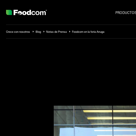
PRODUCTO
Przejdź do treści
Crece con nosotros
Blog
Notas de Prensa
Foodcom en la feria Anuga