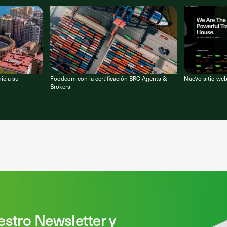
icia su
Foodcom con la certificación BRC Agents &
Nuevo sitio we
Brokers
estro Newsletter y