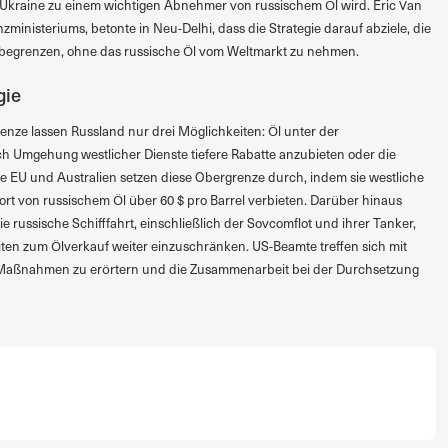
 Ukraine zu einem wichtigen Abnehmer von russischem Öl wird. Eric Van
ministeriums, betonte in Neu-Delhi, dass die Strategie darauf abziele, die
begrenzen, ohne das russische Öl vom Weltmarkt zu nehmen.
gie
enze lassen Russland nur drei Möglichkeiten: Öl unter der
h Umgehung westlicher Dienste tiefere Rabatte anzubieten oder die
die EU und Australien setzen diese Obergrenze durch, indem sie westliche
rt von russischem Öl über 60 $ pro Barrel verbieten. Darüber hinaus
russische Schifffahrt, einschließlich der Sovcomflot und ihrer Tanker,
ten zum Ölverkauf weiter einzuschränken. US-Beamte treffen sich mit
 Maßnahmen zu erörtern und die Zusammenarbeit bei der Durchsetzung