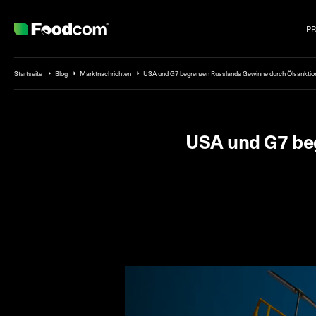
P
Przejdź do treści
Startseite
Blog
Marktnachrichten
USA und G7 begrenzen Russlands Gewinne durch Ölsanktio
USA und G7 be