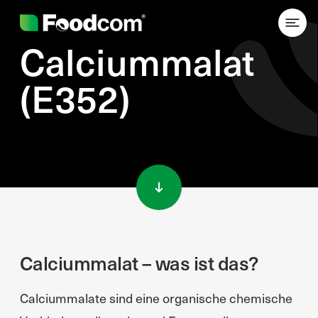
Calciummalat
(E352)
Przejdź do treści
Calciummalat – was ist das?
Calciummalate sind eine organische chemische