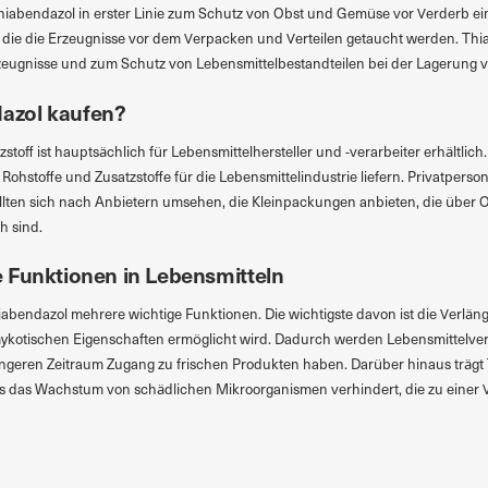
Thiabendazol in erster Linie zum Schutz von Obst und Gemüse vor Verderb ein
 die die Erzeugnisse vor dem Verpacken und Verteilen getaucht werden. Thi
eugnisse und zum Schutz von Lebensmittelbestandteilen bei der Lagerung vor 
azol kaufen?
toff ist hauptsächlich für Lebensmittelhersteller und -verarbeiter erhältlich.
hstoffe und Zusatzstoffe für die Lebensmittelindustrie liefern. Privatperso
ten sich nach Anbietern umsehen, die Kleinpackungen anbieten, die über 
h sind.
 Funktionen in Lebensmitteln
hiabendazol mehrere wichtige Funktionen. Die wichtigste davon ist die Verlän
kotischen Eigenschaften ermöglicht wird. Dadurch werden Lebensmittelverlus
ängeren Zeitraum Zugang zu frischen Produkten haben. Darüber hinaus trägt
es das Wachstum von schädlichen Mikroorganismen verhindert, die zu einer 