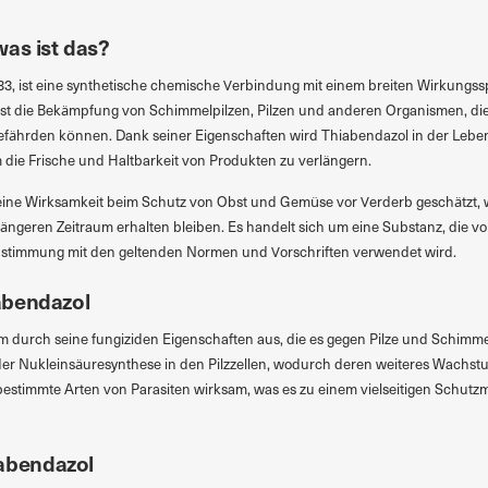
was ist das?
33, ist eine synthetische chemische Verbindung mit einem breiten Wirkungs
ist die Bekämpfung von Schimmelpilzen, Pilzen und anderen Organismen, die
fährden können. Dank seiner Eigenschaften wird Thiabendazol in der Lebensm
m die Frische und Haltbarkeit von Produkten zu verlängern.
eine Wirksamkeit beim Schutz von Obst und Gemüse vor Verderb geschätzt, 
ängeren Zeitraum erhalten bleiben. Es handelt sich um eine Substanz, die 
instimmung mit den geltenden Normen und Vorschriften verwendet wird.
abendazol
em durch seine fungiziden Eigenschaften aus, die es gegen Pilze und Schimm
r Nukleinsäuresynthese in den Pilzzellen, wodurch deren weiteres Wachst
estimmte Arten von Parasiten wirksam, was es zu einem vielseitigen Schutzmi
abendazol