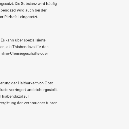
gesetzt. Die Substanz wird häufig
abendazol wird auch bei der
Pilzbefall eingesetzt.
 Es kann über spezialisierte
nen, die Thiabendazol für den
Online-Chemiegeschäfte oder
gerung der Haltbarkeit von Obst
te verringert und sichergestellt,
 Thiabendazol zur
Vergiftung der Verbraucher führen