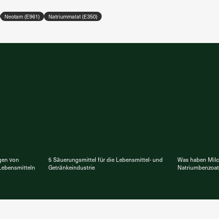
Neotam (E961)
Natriummalat (E350)
gen von
5 Säuerungsmittel für die Lebensmittel- und
Was haben Milc
 Lebensmitteln
Getränkeindustrie
Natriumbenzoa