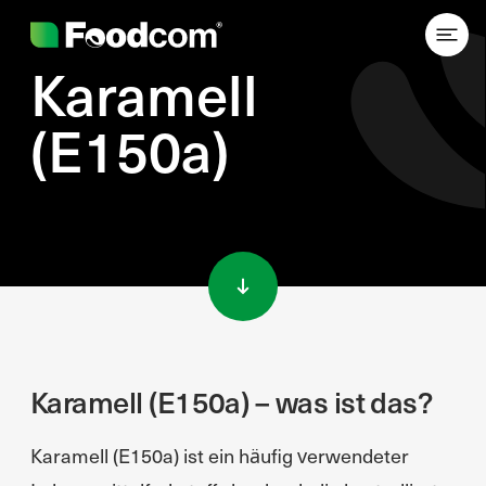
Karamell
(E150a)
Przejdź do treści
Karamell (E150a) – was ist das?
Karamell (E150a) ist ein häufig verwendeter