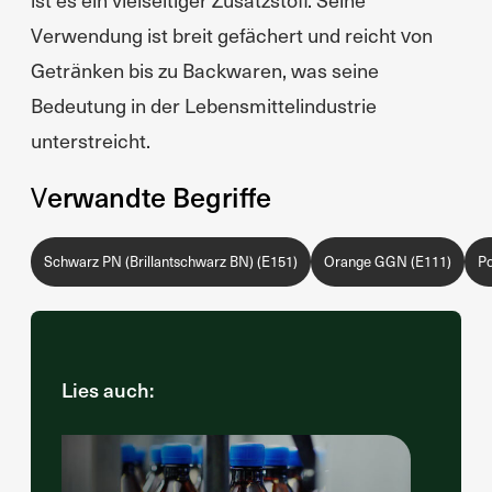
Verwendung ist breit gefächert und reicht von
Getränken bis zu Backwaren, was seine
Bedeutung in der Lebensmittelindustrie
unterstreicht.
Verwandte Begriffe
Schwarz PN (Brillantschwarz BN) (E151)
Orange GGN (E111)
Po
Lies auch: