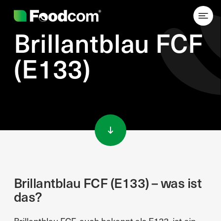
Brillantblau FCF
(E133)
Przejdź do treści
Brillantblau FCF (E133) – was ist
das?
Brillantblau FCF, auch bekannt als E133, ist ein