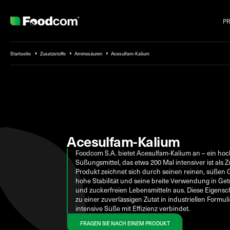
P
Przejdź do treści
Startseite
Zusatzstoffe
Aminosäuren
Acesulfam-Kalium
Acesulfam-Kalium
Foodcom S.A. bietet Acesulfam-Kalium an – ein hoc
Süßungsmittel, das etwa 200 Mal intensiver ist als Z
Produkt zeichnet sich durch seinen reinen, süßen
hohe Stabilität und seine breite Verwendung in Get
und zuckerfreien Lebensmitteln aus. Diese Eigens
zu einer zuverlässigen Zutat in industriellen Formul
intensive Süße mit Effizienz verbindet.
FRAGEN SIE NACH EINEM PRODUKT