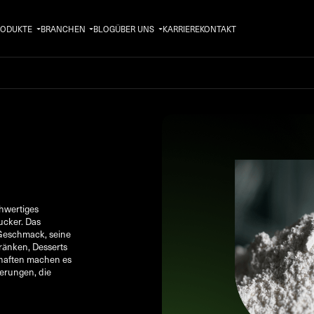
RODUKTE
BRANCHEN
BLOG
ÜBER UNS
KARRIERE
KONTAKT
hwertiges
ucker. Das
 Geschmack, seine
ränken, Desserts
chaften machen es
ierungen, die