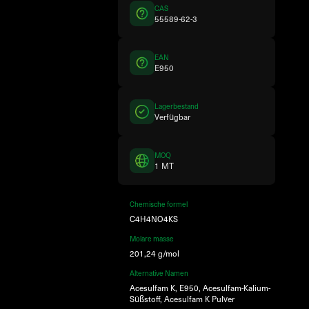
CAS
55589-62-3
EAN
E950
Lagerbestand
Verfügbar
MOQ
1 MT
Chemische formel
C4H4NO4KS
Molare masse
201,24 g/mol
Alternative Namen
Acesulfam K, E950, Acesulfam-Kalium-
Süßstoff, Acesulfam K Pulver