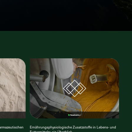
harmazeutischen
Ernährungsphysiologische Zusatzstoffe in Lebens- und
Futtermitteln: ein Überblick