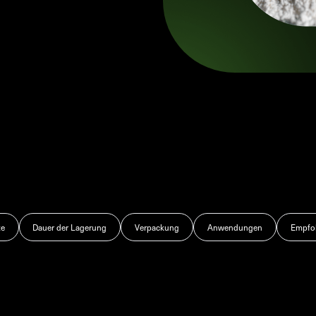
te
Dauer der Lagerung
Verpackung
Anwendungen
Empfoh