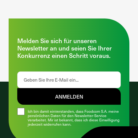
Melden Sie sich für unseren
Newsletter an und seien Sie Ihrer
Konkurrenz einen Schritt voraus.
ANMELDEN
Ich bin damit einverstanden, dass Foodcom S.A. meine
persönlichen Daten für den Newsletter-Service
verarbeitet. Mir ist bekannt, dass ich diese Einwilligung
jederzeit widerrufen kann.