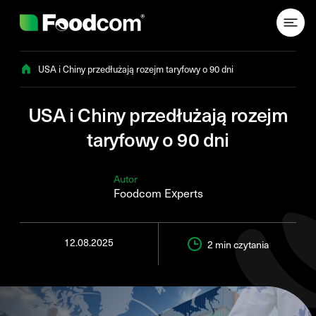
Przejdź do treści
USA i Chiny przedłużają rozejm taryfowy o 90 dni
USA i Chiny przedłużają rozejm
taryfowy o 90 dni
Autor
Foodcom Experts
12.08.2025
2 min
czytania