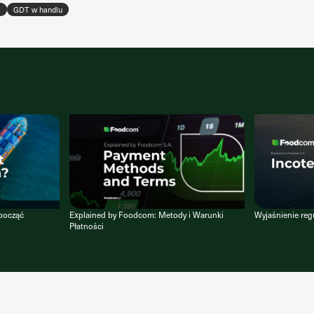
a
GDT w handlu
zpocząć
Explained by Foodcom: Metody i Warunki
Wyjaśnienie reg
Płatności