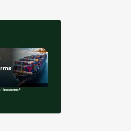
uł Incoterms®