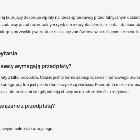
której kupujący dokonuje wpłaty na rzecz sprzedawcy przed faktycznym dost
 sprzedawcy przed ewentualnym ryzykiem niewypłacalności klienta lub nieode
zakupu, co zwykle gwarantuje realizację zamówienia w określonym terminie l
ytania
edawcy wymagają przedpłaty?
y z kilku powodów. Często jest to forma zabezpieczenia finansowego, zwła
konfiguracji lub jest produktem o wysokiej wartości. Przedpłata może równ
 się z płatnościami lub gdy istnieją obawy co do ich zdolności kredytowej.
 związane z przedpłatą?
niewypłacalności kupującego.