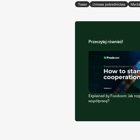
Towar
Umowa pośrednictwa
Marż
Przeczytaj również!
Explained by Foodcom: Jak ro
współpracę?