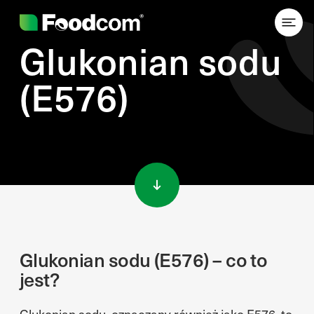
Glukonian sodu
(E576)
Przejdź do treści
Glukonian sodu (E576) – co to
jest?
Glukonian sodu, oznaczany również jako E576, to