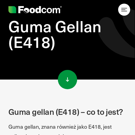
Guma Gellan
(E418)
Przejdź do treści
Guma gellan (E418) – co to jest?
Guma gellan, znana również jako E418, jest