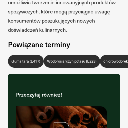
umożliwia tworzenie innowacyjnych produktów
spożywczych, które mogą przyciągać uwagę
konsumentów poszukujących nowych
doświadczeń kulinarnych.
Powiązane terminy
Guma tara (E417)
Wodorosiarczyn potasu (E228)
chlorowodorek 
Przeczytaj również!