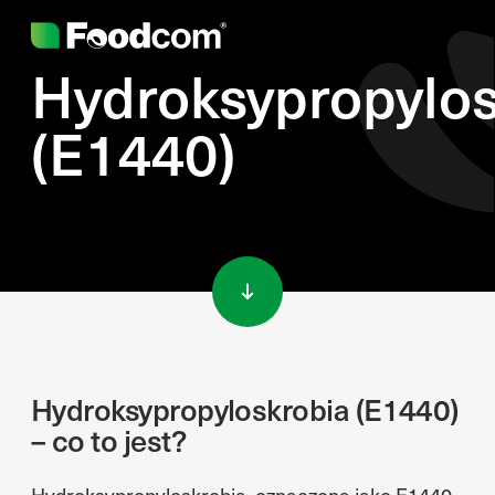
Hydroksypropylos
(E1440)
Przejdź do treści
Hydroksypropyloskrobia (E1440)
– co to jest?
Hydroksypropyloskrobia, oznaczona jako E1440,