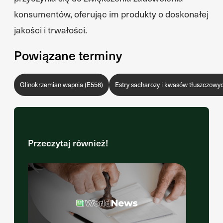
konsumentów, oferując im produkty o doskonałej
jakości i trwałości.
Powiązane terminy
Glinokrzemian wapnia (E556)
Estry sacharozy i kwasów tłuszczowy
Przeczytaj również!