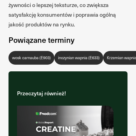
żywności o lepszej teksturze, co zwiększa
satysfakcję konsumentów i poprawia ogólną
jakość produktów na rynku.
Powiązane terminy
wosk carnauba (E903)
inozynian wapnia (E633)
Krzemian wapnia
Przeczytaj również!