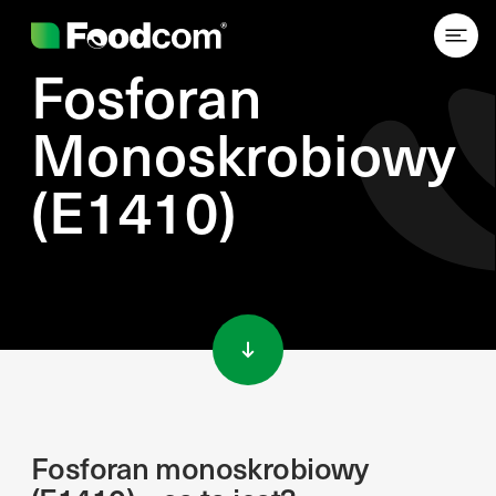
Fosforan
Monoskrobiowy
(E1410)
Przejdź do treści
Fosforan monoskrobiowy