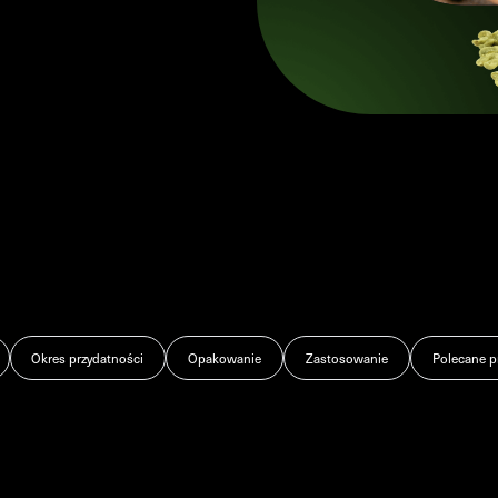
Okres przydatności
Opakowanie
Zastosowanie
Polecane p