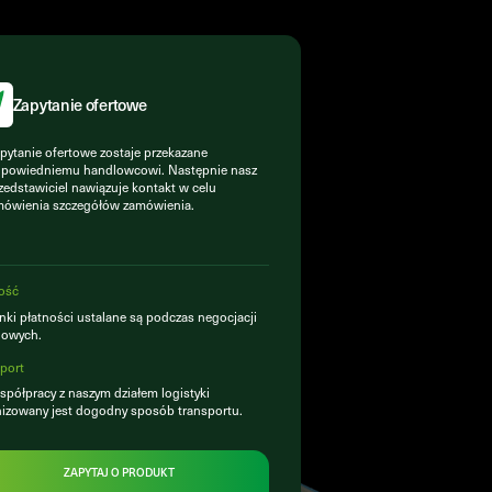
Zapytanie ofertowe
pytanie ofertowe zostaje przekazane
powiedniemu handlowcowi. Następnie nasz
zedstawiciel nawiązuje kontakt w celu
ówienia szczegółów zamówienia.
ość
ki płatności ustalane są podczas negocjacji
lowych.
port
półpracy z naszym działem logistyki
izowany jest dogodny sposób transportu.
ZAPYTAJ O PRODUKT