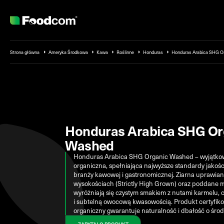
Przejdź do treści
Strona główna
Ameryka Środkowa
Kawa
Roślinne
Honduras
Honduras Arabica SHG O
Honduras Arabica SHG Or
Washed
Honduras Arabica SHG Organic Washed – wyjątko
organiczna, spełniająca najwyższe standardy jakości
branży kawowej i gastronomicznej. Ziarna uprawia
wysokościach (Strictly High Grown) oraz poddane 
wyróżniają się czystym smakiem z nutami karmelu, 
i subtelną owocową kwasowością. Produkt certyfik
organiczny gwarantuje naturalność i dbałość o śro