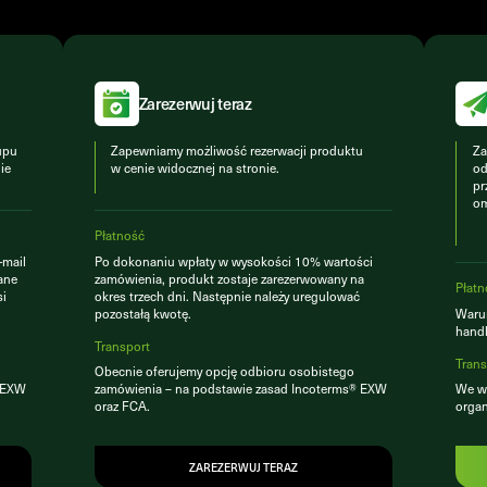
Zarezerwuj teraz
upu
Zapewniamy możliwość rezerwacji produktu
Za
ie
w cenie widocznej na stronie.
od
pr
om
Płatność
-mail
Po dokonaniu wpłaty w wysokości 10% wartości
ane
zamówienia, produkt zostaje zarezerwowany na
Płatn
si
okres trzech dni. Następnie należy uregulować
pozostałą kwotę.
Warun
hand
Transport
Trans
Obecnie oferujemy opcję odbioru osobistego
® EXW
zamówienia – na podstawie zasad Incoterms® EXW
We ws
oraz FCA.
organ
ZAREZERWUJ TERAZ