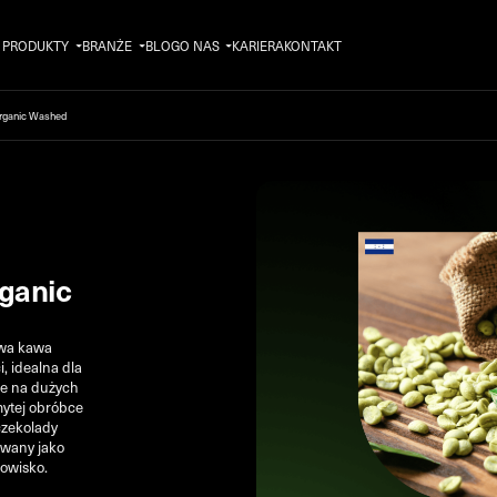
PRODUKTY
BRANŻE
BLOG
O NAS
KARIERA
KONTAKT
rganic Washed
ganic
wa kawa
, idealna dla
ne na dużych
mytej obróbce
czekolady
owany jako
dowisko.