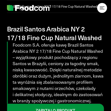
Przejdź do treści
Brazil Santos Arabica NY 2 17/18 Fine Cup Natural Washed
Brazil Santos Arabica NY 2
17/18 Fine Cup Natural Washed
Foodcom S.A. oferuje kawę Brazil Santos
Arabica NY 2 17/18 Fine Cup Natural Washed
– wyjątkowy produkt pochodzący z regionu
Santos w Brazylii, ceniony za łagodny smak,
niską kwasowość. Dzięki naturalnej metodzie
obróbki oraz dużym, jednolitym ziarnom, kawa
ta wyróżnia się zbalansowanym profilem
smakowym z nutami orzechów, czekolady
i delikatnej słodyczy, idealnym do zastosowań
w branży spożywczej i gastronomicznej.
ZAPYTAJ O PRODUKT