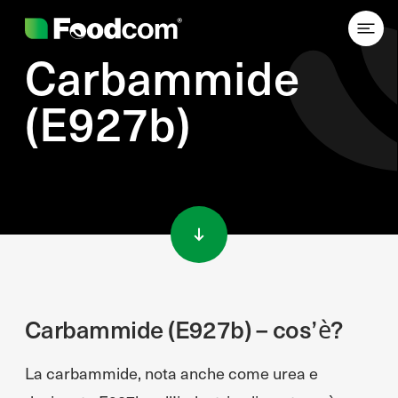
Carbammide
(E927b)
Przejdź do treści
Carbammide (E927b) – cos’è?
La carbammide, nota anche come urea e