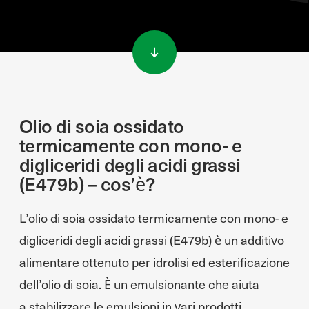
Przejdź do treści
Olio di soia ossidato
termicamente con mono- e
digliceridi degli acidi grassi
(E479b) – cos’è?
L’olio di soia ossidato termicamente con mono- e
digliceridi degli acidi grassi (E479b) è un additivo
alimentare ottenuto per idrolisi ed esterificazione
dell’olio di soia. È un emulsionante che aiuta
a stabilizzare le emulsioni in vari prodotti