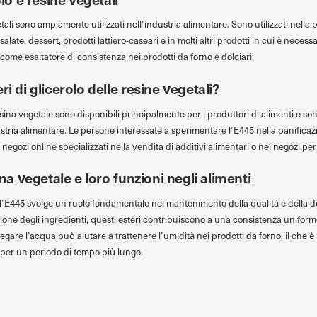
getali sono ampiamente utilizzati nell’industria alimentare. Sono utilizzati nella
te, dessert, prodotti lattiero-caseari e in molti altri prodotti in cui è necessar
come esaltatore di consistenza nei prodotti da forno e dolciari.
ri di glicerolo delle resine vegetali?
di resina vegetale sono disponibili principalmente per i produttori di alimenti e 
ndustria alimentare. Le persone interessate a sperimentare l’E445 nella panific
egozi online specializzati nella vendita di additivi alimentari o nei negozi per 
ina vegetale e loro funzioni negli alimenti
l’E445 svolge un ruolo fondamentale nel mantenimento della qualità e della d
one degli ingredienti, questi esteri contribuiscono a una consistenza uniforme
i legare l’acqua può aiutare a trattenere l’umidità nei prodotti da forno, il che
 per un periodo di tempo più lungo.