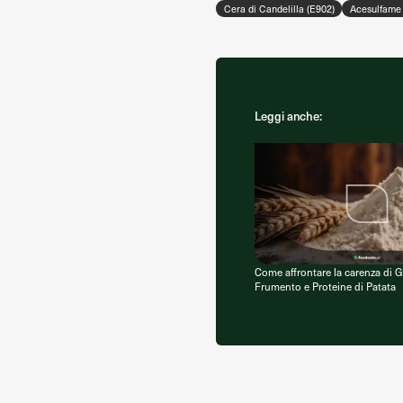
Cera di Candelilla (E902)
Acesulfame 
Leggi anche:
Come affrontare la carenza di G
Frumento e Proteine di Patata