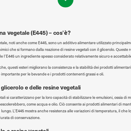
sina vegetale (E445) – cos’è?
vegetale, noti anche come E445, sono un additivo alimentare utilizzato princip
chimici che si formano dalla reazione di resine vegetali con il glicerolo. Queste 
ende l’E445 un ingrediente spesso considerato relativamente sicuro e accettabile
iche, questi esteri migliorano la consistenza e la stabilità dei prodotti alimenta
 importante per le bevande e i prodotti contenenti grassi e oli.
 glicerolo e delle resine vegetali
getali si caratterizzano per la loro capacità di stabilizzare le emulsioni, ossia 
colerebbero, come acqua e olio. Ciò consente ai prodotti alimentari di manten
lungo. L’E445 mostra anche resistenza alle variazioni di temperatura, il che l
durata di conservazione.
olo e resine vegetali