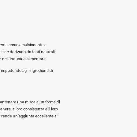
almente come emulsionante e
resine derivano da fonti naturali
 nell’industria alimentare.
ri impedendo agli ingredienti di
di mantenere una miscela uniforme di
ere la loro consistenza e il loro
o rende un’aggiunta eccellente ai