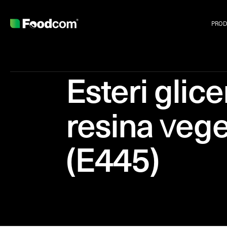
PROD
Esteri glicer
resina vege
(E445)