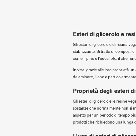
Przejdź do treści
Esteri di glicerolo e re
Gli esteri di glicerolo e di resina 
stabilizzante. Si tratta di composti 
come il pino e l’eucalipto, il che r
Inoltre, grazie alle loro proprietà un
delaminare, il che è particolarmente
Proprietà degli esteri di
Gli esteri di glicerolo e le resine ve
sostanze che normalmente non si mes
aspetto per un periodo di tempo più 
prodotti che richiedono una lunga 
L’uso di esteri di glicer