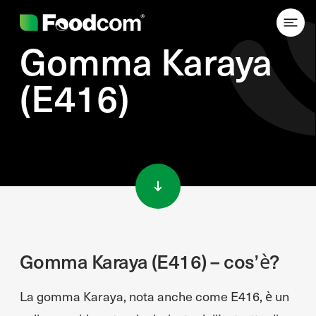
Gomma Karaya
(E416)
Przejdź do treści
Gomma Karaya (E416) – cos’è?
La gomma Karaya, nota anche come E416, è un