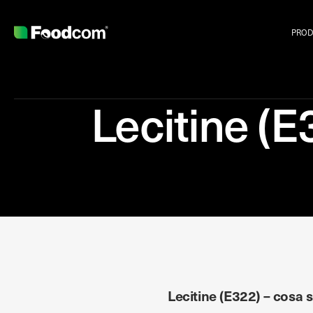
PROD
Lecitine (E
Przejdź do treści
Lecitine (E322) – cosa 