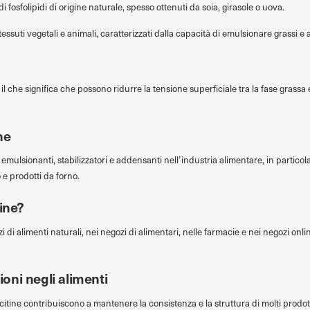
i fosfolipidi di origine naturale, spesso ottenuti da soia, girasole o uova.
ssuti vegetali e animali, caratterizzati dalla capacità di emulsionare grassi e
, il che significa che possono ridurre la tensione superficiale tra la fase grassa
ne
lsionanti, stabilizzatori e addensanti nell’industria alimentare, in particola
 e prodotti da forno.
tine?
zi di alimenti naturali, nei negozi di alimentari, nelle farmacie e nei negozi onl
zioni negli alimenti
citine contribuiscono a mantenere la consistenza e la struttura di molti prodott