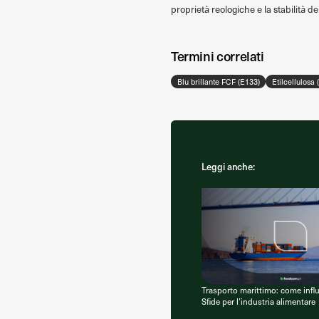
proprietà reologiche e la stabilità de
Termini correlati
Blu brillante FCF (E133)
Etilcellulosa 
Leggi anche:
Trasporto marittimo: come influ
Sfide per l’industria alimentare