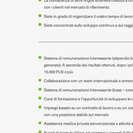
La conoscenza di altre lingue straniere costituirà un 
con i clienti nel mercato di riferimento.
Siete in grado di organizzare il vostro tempo di lav
Siete concentrati sullo sviluppo continuo e sul raggi
Sistema di remunerazione interessante (stipendio bas
generato). A seconda dei risultati ottenuti, dopo i p
15.000 PLN o più
Collaborazione con un team internazionale e armon
Sistema di remunerazione interessante (base + commi
Corsi di formazione e l’opportunità di sviluppare le c
Impiego basato su un contratto di lavoro o su un co
con una posizione stabile sul mercato
Assistenza medica privata sovvenzionata e attività sp
Eventi di team-building, ad esempio i venerdì della b