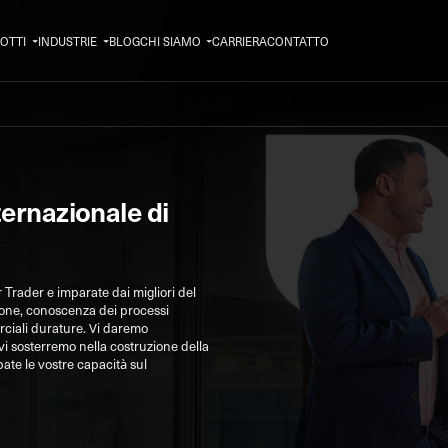
OTTI
INDUSTRIE
BLOG
CHI SIAMO
CARRIERA
CONTATTO
ernazionale di
r Trader e imparate dai migliori del
ione, conoscenza dei processi
rciali durature. Vi daremo
 vi sosterremo nella costruzione della
pate le vostre capacità sul