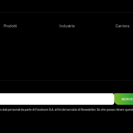
Prodotti
Industrie
Carriera
ISCRIVE
 dati personali da parte di Foodcom S.A. ai fini del servizio di Newsletter. So che posso ritirare ques