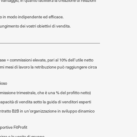
vantaggio, in quanto faciliterà la creazione di relazioni
oro in modo indipendente ed efficace.
ungimento dei vostri obiettivi di vendita.
e + commissioni elevate, pari al 10% dell’utile netto
rimi mesi di lavoro la retribuzione può raggiungere circa
ioso
ssione trimestrale, che è una % del profitto netto)
apacità di vendita sotto la guida di venditori esperti
ntratto B2B in un’organizzazione in sviluppo dinamico
ortive FitProfit
irra e le uscite di gruppo