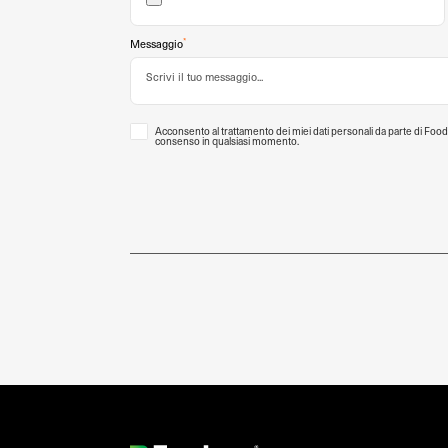
*
Messaggio
Acconsento al trattamento dei miei dati personali da parte di Food
consenso in qualsiasi momento.