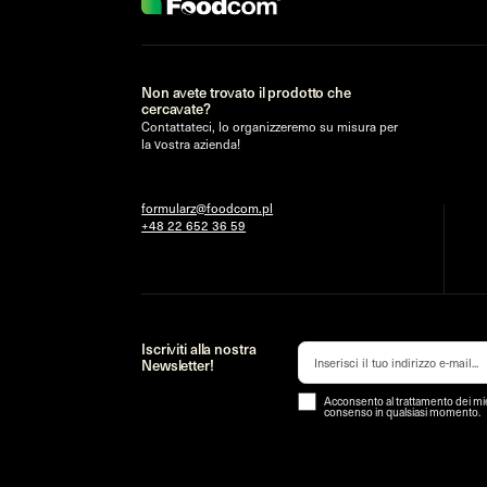
Non avete trovato il prodotto che
cercavate?
Contattateci, lo organizzeremo su misura per
la vostra azienda!
formularz@foodcom.pl
+48 22 652 36 59
Iscriviti alla nostra
Newsletter!
Acconsento al trattamento dei miei
consenso in qualsiasi momento.