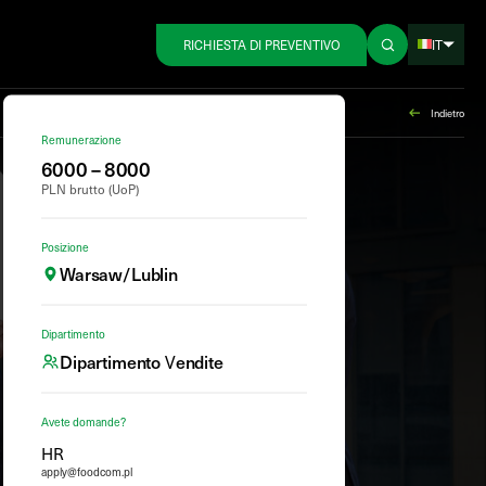
IT
RICHIESTA DI PREVENTIVO
Indietro
Remunerazione
6000 – 8000
PLN brutto (UoP)
Posizione
Warsaw/Lublin
Dipartimento
Dipartimento Vendite
Avete domande?
HR
apply@foodcom.pl